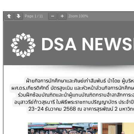
Page
1
/
11
Zoom
100%